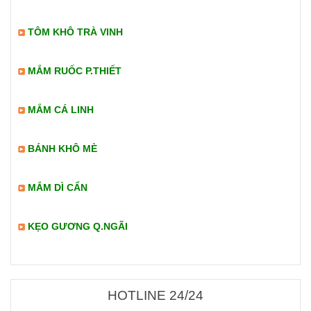
TÔM KHÔ TRÀ VINH
MẮM RUỐC P.THIẾT
MẮM CÁ LINH
BÁNH KHÔ MÈ
MẮM DÌ CẨN
KẸO GƯƠNG Q.NGÃI
HOTLINE 24/24