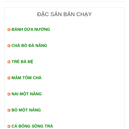
ĐẶC SẢN BÁN CHẠY
BÁNH DỪA NƯỚNG
CHẢ BÒ ĐÀ NẴNG
TRÉ BÀ ĐỆ
MẮM TÔM CHÀ
NAI MỘT NẮNG
BÒ MỘT NẮNG
CÁ BỐNG SÔNG TRÀ