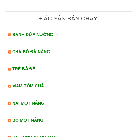
ĐẶC SẢN BÁN CHẠY
BÁNH DỪA NƯỚNG
CHẢ BÒ ĐÀ NẴNG
TRÉ BÀ ĐỆ
MẮM TÔM CHÀ
NAI MỘT NẮNG
BÒ MỘT NẮNG