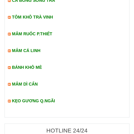
CÁ BỐNG SÔNG TRÀ
TÔM KHÔ TRÀ VINH
MẮM RUỐC P.THIẾT
MẮM CÁ LINH
BÁNH KHÔ MÈ
MẮM DÌ CẨN
KẸO GƯƠNG Q.NGÃI
HOTLINE 24/24