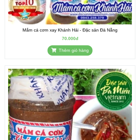
Mắm cá cơm xay Khánh Hải - Đặc sản Đà Nẵng
70.000đ
Thêm giỏ hàng