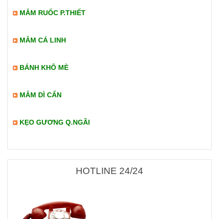
MẮM RUỐC P.THIẾT
MẮM CÁ LINH
BÁNH KHÔ MÈ
MẮM DÌ CẨN
KẸO GƯƠNG Q.NGÃI
HOTLINE 24/24