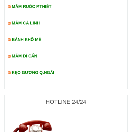
MẮM RUỐC P.THIẾT
MẮM CÁ LINH
BÁNH KHÔ MÈ
MẮM DÌ CẨN
KẸO GƯƠNG Q.NGÃI
HOTLINE 24/24