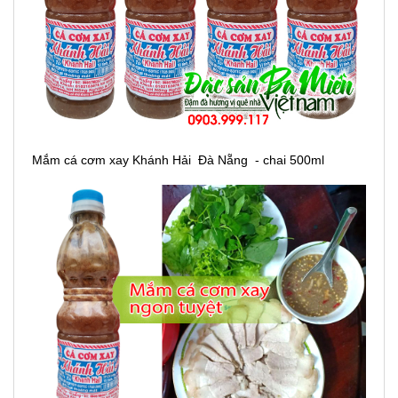
Mắm cá cơm xay Khánh Hải Đà Nẵng - chai 500ml