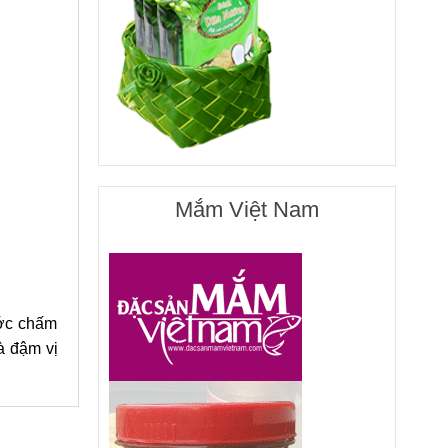
Mắm Việt Nam
ước chấm
à đậm vị