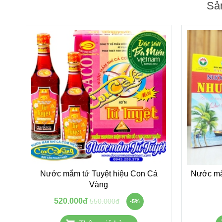
Sả
Nước mắm tứ Tuyệt hiệu Con Cá
Nước mắ
Vàng
520.000đ
550.000đ
-5%