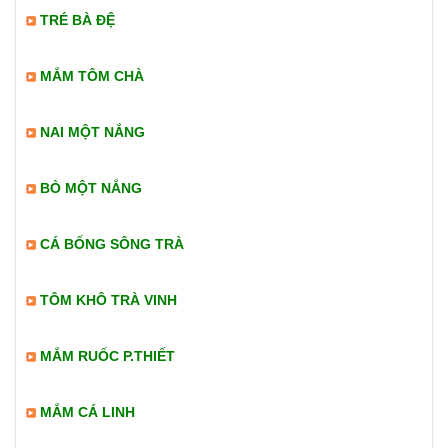
TRÉ BÀ ĐỆ
MẮM TÔM CHÀ
NAI MỘT NẮNG
BÒ MỘT NẮNG
CÁ BỐNG SÔNG TRÀ
TÔM KHÔ TRÀ VINH
MẮM RUỐC P.THIẾT
MẮM CÁ LINH