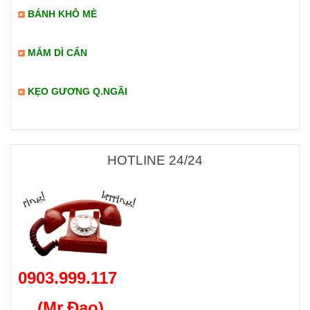
BÁNH KHÔ MÈ
MẮM DÌ CẨN
KẸO GƯƠNG Q.NGÃI
HOTLINE 24/24
0903.999.117
(Mr.Đạo)