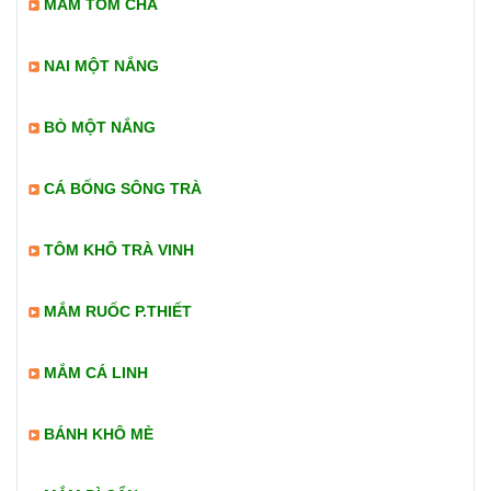
MẮM TÔM CHÀ
NAI MỘT NẮNG
BÒ MỘT NẮNG
CÁ BỐNG SÔNG TRÀ
TÔM KHÔ TRÀ VINH
MẮM RUỐC P.THIẾT
MẮM CÁ LINH
BÁNH KHÔ MÈ