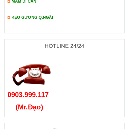
MẮM DÌ CẨN
KẸO GƯƠNG Q.NGÃI
HOTLINE 24/24
0903.999.117
(Mr.Đạo)