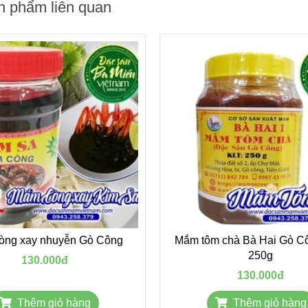
n phẩm liên quan
òng xay nhuyễn Gò Công
Mắm tôm chà Bà Hai Gò Cô
250g
130.000đ
130.000đ
Thêm giỏ hàng
Thêm giỏ hàng