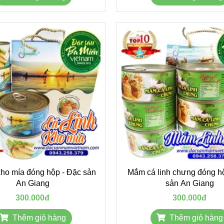
kho mía đóng hộp - Đặc sản
Mắm cá linh chưng đóng h
An Giang
sản An Giang
300.000đ
300.000đ
Thêm giỏ hàng
Thêm giỏ hàng